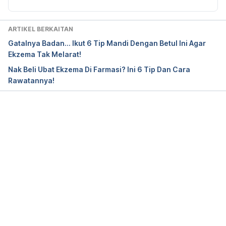
Stasis ulcer, 
https://www.aafp.org/afp/2010/0415/p989.html, 
Accessed Oct 12 2021.
ARTIKEL BERKAITAN
Gatalnya Badan... Ikut 6 Tip Mandi Dengan Betul Ini Agar
Diagnosis and Treatment of Venous Ulcers, 
Ekzema Tak Melarat!
https://dermnetnz.org/topics/stasis-ulcer/, 
Nak Beli Ubat Ekzema Di Farmasi? Ini 6 Tip Dan Cara
Accessed Oct 12 2021.
Rawatannya!
Stasis Dermatitis, 
https://nationaleczema.org/eczema/types-of-
eczema/stasis-dermatitis/, Accessed Oct 12 2021.
Loading...