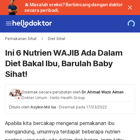
🍌 Masalah ereksi? Berbincang dengan doktor
secara peribadi.
Pemakanan Sihat
Diet Sihat
Ini 6 Nutrien WAJIB Ada Dalam
Diet Bakal Ibu, Barulah Baby
Sihat!
Disemak secara perubatan oleh
Dr. Ahmad Wazir Aiman
·
Dokter Umum
·
Hello Health Group
Ditulis oleh
Asyikin Md Isa
·
Disemak pada 17/03/2022
Apabila kita bercakap mengenai pemakanan ibu
mengandung, umumnya terdapat beberapa nutrien