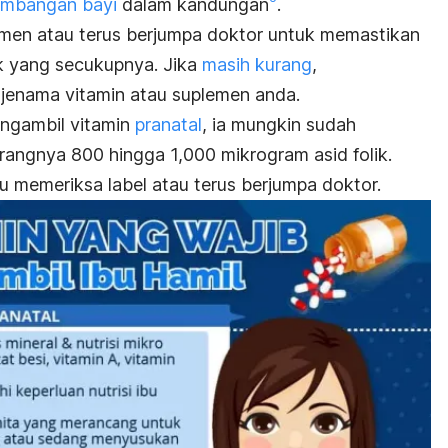
embangan bayi
dalam kandungan
.
lemen atau terus berjumpa doktor untuk memastikan
ik yang secukupnya. Jika
masih kurang
,
jenama vitamin atau suplemen anda.
engambil vitamin
pranatal
, ia mungkin sudah
angnya 800 hingga 1,000 mikrogram asid folik.
u memeriksa label atau terus berjumpa doktor.