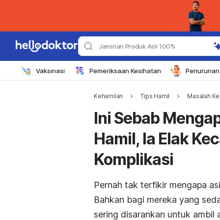
Jaminan Produk Asli 100%
Vaksinasi
Pemeriksaan Kesihatan
Penurunan 
Kehamilan
Tips Hamil
Masalah Ke
Ini Sebab Mengap
Hamil, Ia Elak K
Komplikasi
Pernah tak terfikir mengapa as
Bahkan bagi mereka yang sed
sering disarankan untuk ambil as