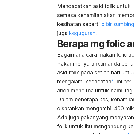
Mendapatkan asid folik untuk
semasa kehamilan akan memban
kesihatan seperti
bibir sumbin
juga
keguguran.
Berapa mg folic 
Bagaimana cara makan folic a
Pakar menyarankan anda perl
asid folik pada setiap hari un
5
mengalami kecacatan
. Ini pe
anda mencuba untuk hamil lagi
Dalam beberapa kes, kehamilan
disarankan mengambil 400 mikr
Ada juga pakar yang menyaran
folik untuk ibu mengandung k