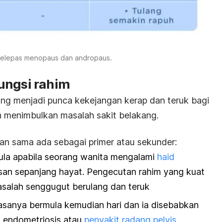
selepas menopaus dan andropaus.
ungsi rahim
yang menjadi punca kekejangan kerap dan teruk bagi
h menimbulkan masalah sakit belakang.
ikan sama ada sebagai primer atau sekunder:
ula apabila seorang wanita mengalami
haid
san sepanjang hayat. Pengecutan rahim yang kuat
salah senggugut berulang dan teruk
sanya bermula kemudian hari dan ia disebabkan
i
endometriosis
atau
penyakit radang pelvis