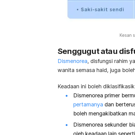
Kesan 
Senggugut atau disf
Dismenorea
, disfungsi rahim 
wanita semasa haid, juga bole
Keadaan ini boleh diklasifikas
Dismenorea primer berm
pertamanya
dan berteru
boleh mengakibatkan ma
Dismenorea sekunder bia
oleh keadaan lain sepert