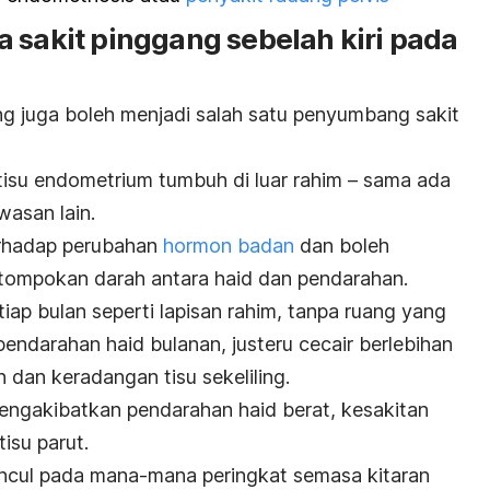
 sakit pinggang sebelah kiri pada
g juga boleh menjadi salah satu penyumbang sakit
tisu endometrium tumbuh di luar rahim – sama ada
wasan lain.
erhadap
perubahan
hormon badan
dan boleh
tompokan darah antara haid dan pendarahan.
tiap bulan seperti lapisan rahim, tanpa ruang yang
darahan haid bulanan, justeru cecair berlebihan
an keradangan tisu sekeliling.
engakibatkan pendarahan haid berat, kesakitan
isu parut.
uncul pada mana-mana peringkat semasa kitara
n