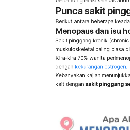
berbanding lelaki selepas andr
Punca sakit pingg
Berikut antara beberapa keada
Menopaus dan isu 
Sakit pinggang kronik (
chronic
muskuloskeletal
paling biasa 
Kira-kira 70% wanita perimen
dengan
kekurangan estrogen.
Kebanyakan kajian menunjukk
kait dengan
sakit pinggang se