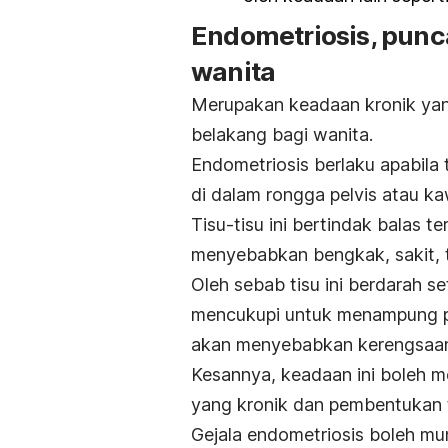
Endometriosis, punca
wanita
Merupakan keadaan kronik yan
belakang bagi wanita.
End
ometriosis
berlaku apabila 
di dalam rongga pelvis atau ka
Tisu-tisu ini bertindak balas t
menyebabkan bengkak, sakit, 
Oleh sebab tisu ini berdarah se
mencukupi untuk menampung pen
akan menyebabkan kerengsaan d
Kesannya, keadaan ini boleh m
yang kronik dan pembentukan t
Gejala endometriosis boleh m