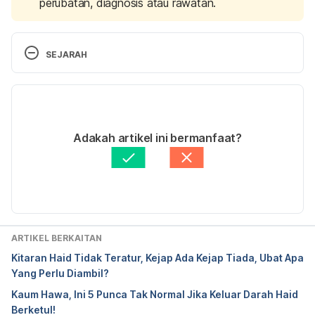
perubatan, diagnosis atau rawatan.
SEJARAH
Versi Terbaru
10/12/2020
Ditulis oleh 
Nurul Nazrah Nazarudin
Adakah artikel ini bermanfaat?
Fakta Disemak oleh
Hello Doktor Medical Panel
Diperbaharui oleh: 
Nurul Halifah
ARTIKEL BERKAITAN
Kitaran Haid Tidak Teratur, Kejap Ada Kejap Tiada, Ubat Apa
Yang Perlu Diambil?
Kaum Hawa, Ini 5 Punca Tak Normal Jika Keluar Darah Haid
Berketul!