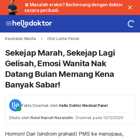
🍌 Masalah ereksi? Berbincang dengan doktor
secara peribadi.
Kesihatan Wanita
Otot Lantai Pelvik
Sekejap Marah, Sekejap Lagi
Gelisah, Emosi Wanita Nak
Datang Bulan Memang Kena
Banyak Sabar!
Fakta Disemak oleh
Hello Doktor Medical Panel
Ditulis oleh
Nurul Nazrah Nazarudin
·
Disemak pada 10/12/2020
Hormon! Dari (sindrom prahaid) PMS ke menopaus,