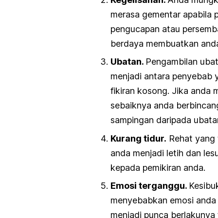
merasa gementar apabila p
pengucapan atau persemba
berdaya membuatkan anda b
Ubatan.
Pengambilan ubata
menjadi antara penyebab
fikiran kosong. Jika anda
sebaiknya anda berbincan
sampingan daripada ubata
Kurang tidur.
Rehat yang 
anda menjadi letih dan le
kepada pemikiran anda.
Emosi terganggu.
Kesibu
menyebabkan emosi anda te
menjadi punca berlakunya f