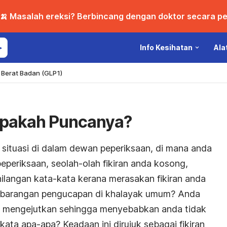
🍌 Masalah ereksi? Berbincang dengan doktor secara per
Info Kesihatan
Ala
Berat Badan (GLP1)
 Apakah Puncanya?
situasi di dalam dewan peperiksaan, di mana anda
eperiksaan, seolah-olah fikiran anda kosong,
langan kata-kata kerana merasakan fikiran anda
barangan pengucapan di khalayak umum? Anda
g mengejutkan sehingga menyebabkan anda tidak
ata apa-apa? Keadaan ini dirujuk sebagai fikiran