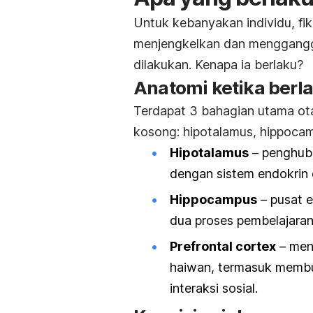
Untuk kebanyakan individu, fi
menjengkelkan dan menggangg
dilakukan. Kenapa ia berlaku?
Anatomi ketika ber
Terdapat 3 bahagian utama otak
kosong: hipotalamus, hippoc
Hipotalamus
– penghubu
dengan sistem endokrin 
Hippocampus
– pusat 
dua proses pembelajaran
Prefrontal cortex
– men
haiwan, termasuk membu
interaksi sosial.