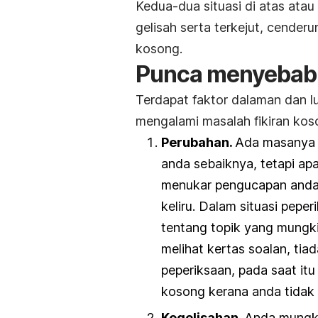
Kedua-dua situasi di atas atau
gelisah serta terkejut, cende
kosong.
Punca menyebabk
Terdapat faktor dalaman dan l
mengalami masalah fikiran kos
Perubahan.
Ada masanya a
anda sebaiknya, tetapi apa
menukar pengucapan anda
keliru. Dalam situasi pepe
tentang topik yang mungki
melihat kertas soalan, tia
peperiksaan, pada saat itu
kosong kerana anda tidak 
Kegelisahan.
Anda mungki