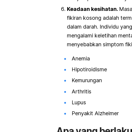
Keadaan kesihatan.
Masa
fikiran kosong adalah ter
dalam darah. Individu yan
mengalami keletihan menta
menyebabkan simptom fikir
Anemia
Hipotiroidisme
Kemurungan
Arthritis
Lupus
Penyakit Alzheimer
Apa yang berlaku 