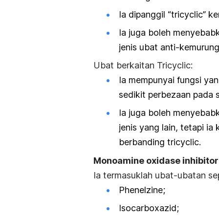
Ia dipanggil “tricyclic” 
Ia juga boleh menyebabk
jenis ubat anti-kemurung
Ubat berkaitan Tricyclic:
Ia mempunyai fungsi yan
sedikit perbezaan pada s
Ia juga boleh menyebabk
jenis yang lain, tetapi 
berbanding tricyclic.
Monoamine oxidase inhibitor
Ia termasuklah ubat-ubatan sep
Phenelzine;
Isocarboxazid;