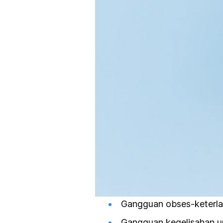
Gangguan obses-keterla
Gangguan kegelisahan um