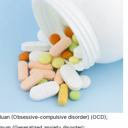
luan (Obsessive-compulsive disorder) (OCD);
um (Generalized anxiety disorder);