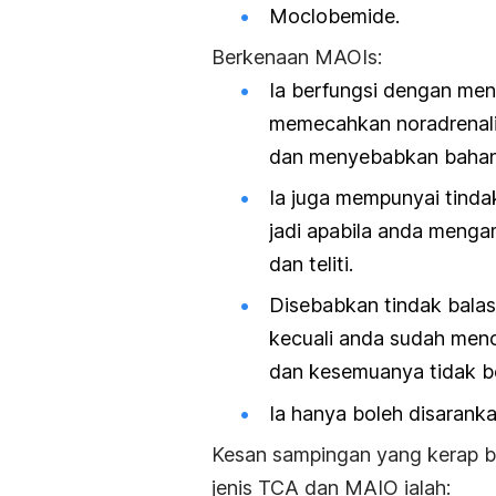
Moclobemide.
Berkenaan MAOIs:
Ia berfungsi dengan me
memecahkan noradrenali
dan menyebabkan bahan k
Ia juga mempunyai tinda
jadi apabila anda menga
dan teliti.
Disebabkan tindak balas
kecuali anda sudah menc
dan kesemuanya tidak b
Ia hanya boleh disaranka
Kesan sampingan yang kerap b
jenis TCA dan MAIO ialah: