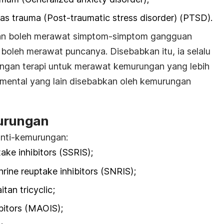
s trauma (Post-traumatic stress disorder) (PTSD).
an boleh merawat simptom-simptom gangguan
u boleh merawat puncanya. Disebabkan itu, ia selalu
ngan terapi untuk merawat kemurungan yang lebih
 mental yang lain disebabkan oleh kemurungan
murungan
anti-kemurungan:
ake inhibitors (SSRIS);
rine reuptake inhibitors (SNRIS);
tan tricyclic;
bitors (MAOIS);