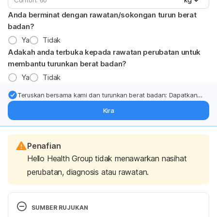
Anda berminat dengan rawatan/sokongan turun berat
badan?
Ya
Tidak
Adakah anda terbuka kepada rawatan perubatan untuk
membantu turunkan berat badan?
Ya
Tidak
Teruskan bersama kami dan turunkan berat badan: Dapatkan
kemas kini pakar tentang rawatan & sokongan penurunan berat
Kira
badan terus ke (peti masuk > inbox) anda.
Penafian
Hello Health Group tidak menawarkan nasihat
perubatan, diagnosis atau rawatan.
SUMBER RUJUKAN