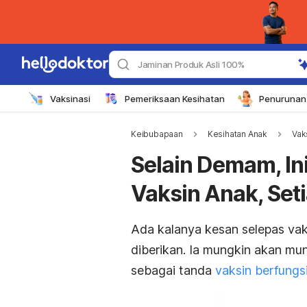
Jaminan Produk Asli 100%
Vaksinasi
Pemeriksaan Kesihatan
Penurunan 
Keibubapaan
Kesihatan Anak
Vak
Selain Demam, In
Vaksin Anak, Seti
Ada kalanya kesan selepas vaksi
diberikan. Ia mungkin akan mun
sebagai tanda
vaksin berfungs