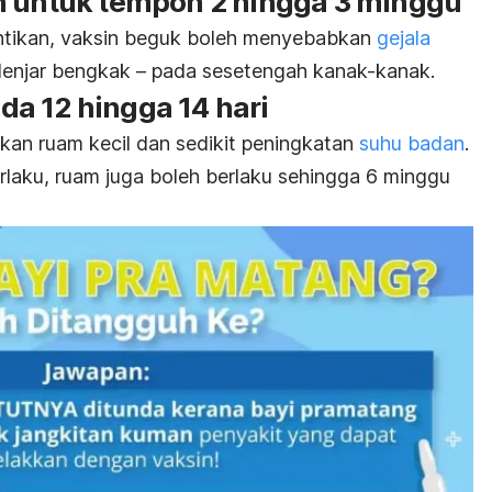
n untuk tempoh 2 hingga 3 minggu
untikan, vaksin beguk boleh menyebabkan
gejala
enjar bengkak – pada sesetengah kanak-kanak.
a 12 hingga 14 hari
kan ruam kecil dan sedikit peningkatan
suhu badan
.
laku, ruam juga boleh berlaku sehingga 6 minggu