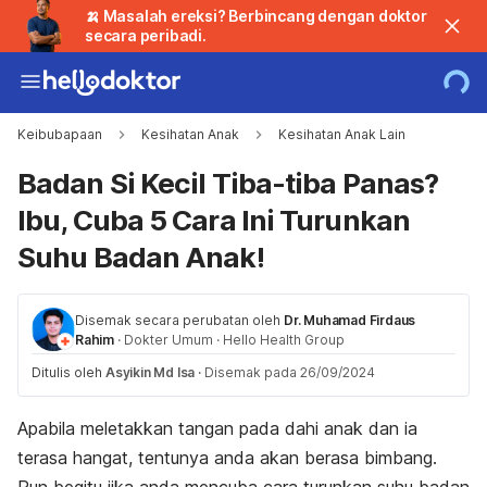
🍌 Masalah ereksi? Berbincang dengan doktor
secara peribadi.
Keibubapaan
Kesihatan Anak
Kesihatan Anak Lain
Badan Si Kecil Tiba-tiba Panas?
Ibu, Cuba 5 Cara Ini Turunkan
Suhu Badan Anak!
Disemak secara perubatan oleh
Dr. Muhamad Firdaus
Rahim
·
Dokter Umum
·
Hello Health Group
Ditulis oleh
Asyikin Md Isa
·
Disemak pada 26/09/2024
Apabila meletakkan tangan pada dahi anak dan ia
terasa hangat, tentunya anda akan berasa bimbang.