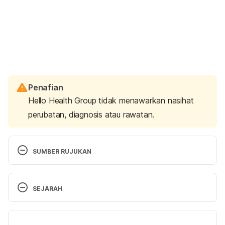
Penafian
Hello Health Group tidak menawarkan nasihat
perubatan, diagnosis atau rawatan.
SUMBER RUJUKAN
Fever. 
SEJARAH
https://www.nationwidechildrens.org/conditions/fe
ver
, Accessed on Feb 12, 2023
Versi Terbaru