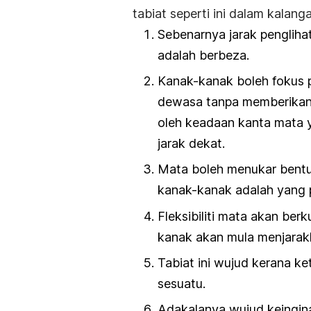
tabiat seperti ini dalam kalan
Sebenarnya jarak penglih
adalah berbeza.
Kanak-kanak boleh fokus p
dewasa tanpa memberikan 
oleh keadaan kanta mata y
jarak dekat.
Mata boleh menukar bentu
kanak-kanak adalah yang pal
Fleksibiliti mata akan ber
kanak akan mula menjarakk
Tabiat ini wujud kerana k
sesuatu.
Adakalanya wujud keingin