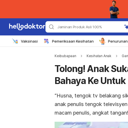
Jaminan Produk Asli 100%
Vaksinasi
Pemeriksaan Kesihatan
Penurunan 
Keibubapaan
Kesihatan Anak
Gan
Tolong! Anak Suk
Bahaya Ke Untuk
“Husna, tengok tv belakang sik
anak penulis tengok televisye
macam penulis, angkat tangan