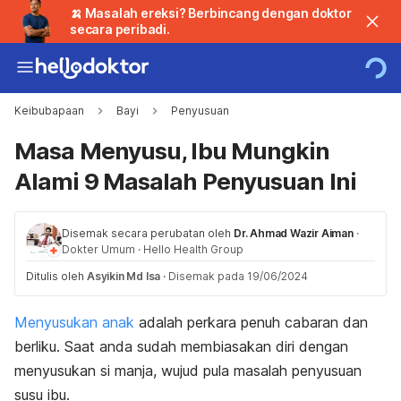
🍌 Masalah ereksi? Berbincang dengan doktor
secara peribadi.
Keibubapaan
Bayi
Penyusuan
Masa Menyusu, Ibu Mungkin
Alami 9 Masalah Penyusuan Ini
Disemak secara perubatan oleh
Dr. Ahmad Wazir Aiman
·
Dokter Umum
·
Hello Health Group
Ditulis oleh
Asyikin Md Isa
·
Disemak pada 19/06/2024
Menyusukan anak
adalah perkara penuh cabaran dan
berliku. Saat anda sudah membiasakan diri dengan
menyusukan si manja, wujud pula masalah penyusuan
susu ibu.