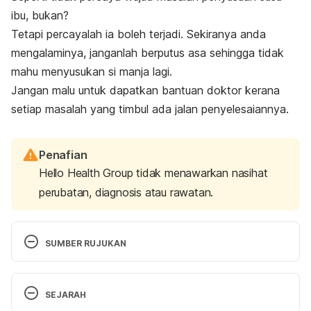
ibu, bukan?
Tetapi percayalah ia boleh terjadi. Sekiranya anda
mengalaminya, janganlah berputus asa sehingga tidak
mahu menyusukan si manja lagi.
Jangan malu untuk dapatkan bantuan doktor kerana
setiap masalah yang timbul ada jalan penyelesaiannya.
Penafian
Hello Health Group tidak menawarkan nasihat
perubatan, diagnosis atau rawatan.
SUMBER RUJUKAN
All been accessed on April 2, 2021 from
SEJARAH
https://www.nhs.uk/conditions/baby/breastfeeding