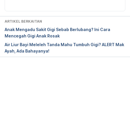
Breastfeeding rates. 
(
https://www.cdc.gov/breastfeeding/data/nis_data/
ARTIKEL BERKAITAN
index.htm
). Diakses pada 20 Julai 2020.
Anak Mengadu Sakit Gigi Sebab Berlubang? Ini Cara
Mencegah Gigi Anak Rosak
Breastfeeding After Your Baby Gets Teeth. 
Air Liur Bayi Meleleh Tanda Mahu Tumbuh Gigi? ALERT Mak
(
https://www.healthychildren.org/English/ages-
Ayah, Ada Bahayanya!
stages/baby/breastfeeding/Pages/When-Your-
Baby-Gets-Teeth.aspx
). Diakses pada 20 Julai 
2020.
Loading...