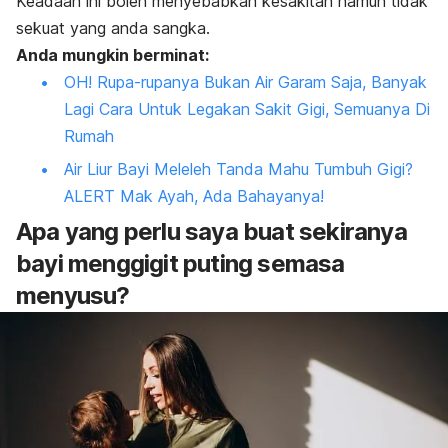
Keadaan ini boleh menyebabkan kesakitan namun tidak
sekuat yang anda sangka.
Anda mungkin berminat:
OH! Rupa-rupanya Bukan Air Garam Saja, Banyak
Lagi Cara Untuk Legakan Sakit Gigi, Semuanya Di
Rumah
Air Liur Bayi Meleleh Tanda Mahu Tumbuh Gigi?
ALERT Mak Ayah, Ada Bahayanya!
Apa yang perlu saya buat sekiranya
bayi menggigit puting semasa
menyusu?