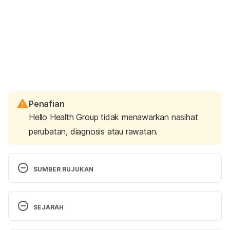
Penafian
Hello Health Group tidak menawarkan nasihat
perubatan, diagnosis atau rawatan.
SUMBER RUJUKAN
What is birth trauma?. 
SEJARAH
https://www.birthtraumaassociation.org.uk/for-
parents/what-is-birth-trauma
 . Accessed on Sept 
Versi Terbaru