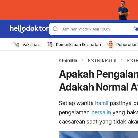
Jaminan Produk Asli 100%
Vaksinasi
Pemeriksaan Kesihatan
Penurunan 
Kehamilan
Proses Bersalin
Prose
Apakah Pengalama
Adakah Normal A
Setiap wanita
hamil
pastinya b
pengalaman
bersalin
yang baka
caesarean saat yang tidak aka