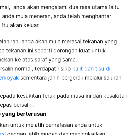
rmal, a
nda akan mengalami dua rasa utama iaitu
la anda mula meneran, anda telah menghantar
itu akan keluar.
kelahiran, anda akan mula merasai tekanan yang
a tekanan ini seperti dorongan kuat untuk
ekan ke atas saraf yang sama.
salin normal, terdapat risiko
kulit dan tisu di
terkoyak
sementara janin bergerak melalui saluran
epada kesakitan teruk pada masa ini dan kesakitan
epas bersalin.
s yang berterusan
nkan untuk melatih pernafasan anda untuk
ksi
dengan lebih mudah dan meningkatkan