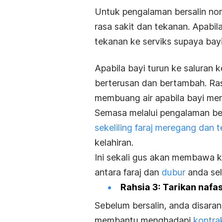
Untuk pengalaman bersalin no
rasa sakit dan tekanan. Apabi
tekanan ke serviks supaya bayi 
Apabila bayi turun ke saluran 
berterusan dan bertambah. Ras
membuang air apabila bayi men
Semasa melalui pengalaman ber
sekeliling faraj meregang dan 
kelahiran.
Ini sekali gus akan membawa k
antara faraj dan
dubur
anda sel
Rahsia 3: Tarikan nafa
Sebelum bersalin, anda disara
membantu menghadapi
kontra