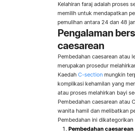
Kelahiran faraj adalah proses s
memilih untuk mendapatkan pe
pemulihan antara 24 dan 48 ja
Pengalaman bers
caesarean
Pembedahan caesarean atau le
merupakan prosedur melahirk
Kaedah
C-section
mungkin ter
komplikasi kehamilan yang men
atau proses melahirkan bayi s
Pembedahan caesarean atau C
wanita hamil dan melibatkan p
Pembedahan ini dikategorikan 
Pembedahan caesarean e