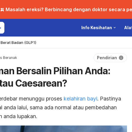
🍌 Masalah ereksi? Berbincang dengan doktor secara per
Info Kesihatan
Ala
Berat Badan (GLP1)
Pendirian
s Beranak
n Bersalin Pilihan Anda:
tau Caesarean?
erdebar menunggu proses
kelahiran bayi
. Pastinya
l anda lalui, sama ada normal atau pembedahan
n anda lupakan.