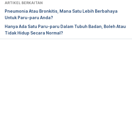
2020.
ARTIKEL BERKAITAN
Pneumonia Atau Bronkitis, Mana Satu Lebih Berbahaya
Pulmonary edema. 
Untuk Paru-paru Anda?
https://www.mayoclinic.org/diseases-
Hanya Ada Satu Paru-paru Dalam Tubuh Badan, Boleh Atau
conditions/pulmonary-edema/symptoms-
Tidak Hidup Secara Normal?
causes/syc-20377009. Accessed on October 28, 
2020.
Edema. 
Loading...
https://my.clevelandclinic.org/health/diseases/1256
4-edema. Accessed on October 28, 2020.