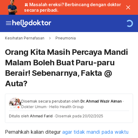
🍌 Masalah ereksi? Berbincang dengan doktor
secara peribadi.
Kesihatan Pernafasan
Pneumonia
Orang Kita Masih Percaya Mandi
Malam Boleh Buat Paru-paru
Berair! Sebenarnya, Fakta @
Auta?
Disemak secara perubatan oleh
Dr. Ahmad Wazir Aiman
·
Dokter Umum
·
Hello Health Group
Ditulis oleh
Ahmad Farid
·
Disemak pada 20/02/2025
Pernahkah kalian ditegur
agar tidak mandi pada waktu