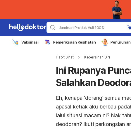
Jaminan Produk Asli 100%
Vaksinasi
Pemeriksaan Kesihatan
Penurunan 
Habit Sihat
Kebersihan Diri
Ini Rupanya Punc
Salahkan Deodor
Eh, kenapa ‘dorang’ semua mac
apasal ketiak aku berbau pada
lalui situasi macam ni? Nak t
deodoran? Ikuti perkongsian art