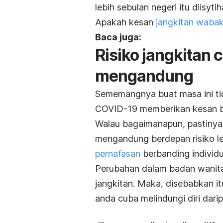
lebih sebulan negeri itu diisyti
Apakah kesan
jangkitan waba
Baca juga:
Risiko jangkitan 
mengandung
Sememangnya buat masa ini ti
COVID-19 memberikan kesan be
Walau bagaimanapun, pastinya
mengandung berdepan risiko l
pernafasan
berbanding individu
Perubahan dalam badan wanita
jangkitan. Maka, disebabkan it
anda cuba melindungi diri dari