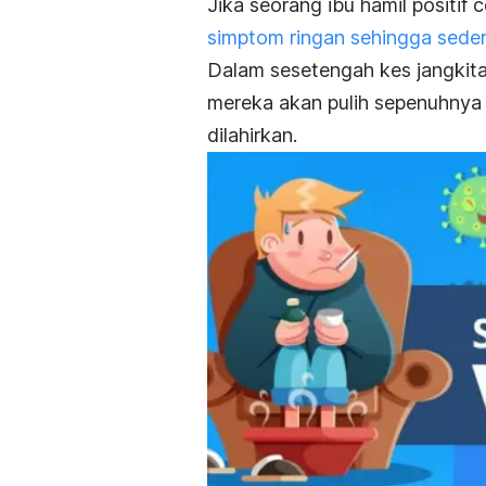
Jika seorang ibu hamil positi
simptom ringan sehingga sede
Dalam sesetengah kes jangki
mereka akan pulih sepenuhnya
dilahirkan.