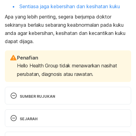
Sentiasa jaga kebersihan dan kesihatan kuku
Apa yang lebih penting, segera berjumpa doktor
sekiranya berlaku sebarang keabnormalan pada kuku
anda agar kebersihan, kesihatan dan kecantikan kuku
dapat dijaga.
Penafian
Hello Health Group tidak menawarkan nasihat
perubatan, diagnosis atau rawatan.
SUMBER RUJUKAN
Why do toenails grow more slowly than fingernails? 
SEJARAH
https://www.clinicalcorrelations.org/2014/11/14/why
-do-toenails-grow-more-slowly-than-fingernails/, 
Versi Terbaru