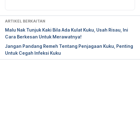
https://www.mayoclinic.org/healthy-lifestyle/adult-
health/in-depth/nails/art-20044954
ARTIKEL BERKAITAN
https://www.msccollege.edu/blogs/nails/what-is-
Malu Nak Tunjuk Kaki Bila Ada Kulat Kuku, Usah Risau, Ini
included-in-a-manicure-pedicure/
Cara Berkesan Untuk Merawatnya!
Jangan Pandang Remeh Tentang Penjagaan Kuku, Penting
Untuk Cegah Infeksi Kuku
Loading...