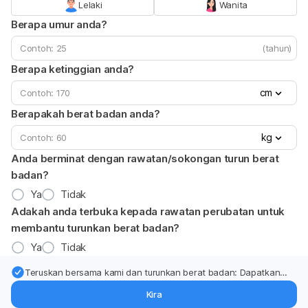
Lelaki
Wanita
Berapa umur anda?
(tahun)
Berapa ketinggian anda?
cm
Berapakah berat badan anda?
kg
Anda berminat dengan rawatan/sokongan turun berat
badan?
Ya
Tidak
Adakah anda terbuka kepada rawatan perubatan untuk
membantu turunkan berat badan?
Ya
Tidak
Teruskan bersama kami dan turunkan berat badan: Dapatkan
kemas kini pakar tentang rawatan & sokongan penurunan berat
Kira
badan terus ke (peti masuk > inbox) anda.