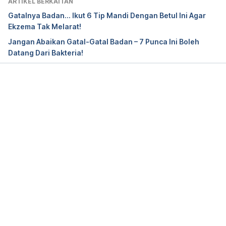
ARTIKEL BERKAITAN
https://familydoctor.org/condition/pruritus/, 
Gatalnya Badan... Ikut 6 Tip Mandi Dengan Betul Ini Agar
Accessed Sep 28 2022.
Ekzema Tak Melarat!
Jangan Abaikan Gatal-Gatal Badan – 7 Punca Ini Boleh
The differential diagnosis of itchy skin, 
Datang Dari Bakteria!
https://dermnetnz.org/topics/differential-diagnosis-
of-itchy-skin, Accessed Sep 28 2022.
Itchy Skin at 
Loading...
Night. https://my.clevelandclinic.org/health/diseases
/24338-itchy-skin-at-night. Accessed Sep 28 
2022.