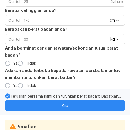
(tahun)
Berapa ketinggian anda?
cm
Berapakah berat badan anda?
kg
Anda berminat dengan rawatan/sokongan turun berat
badan?
Ya
Tidak
Adakah anda terbuka kepada rawatan perubatan untuk
membantu turunkan berat badan?
Ya
Tidak
Teruskan bersama kami dan turunkan berat badan: Dapatkan
kemas kini pakar tentang rawatan & sokongan penurunan berat
Kira
badan terus ke (peti masuk > inbox) anda.
Penafian