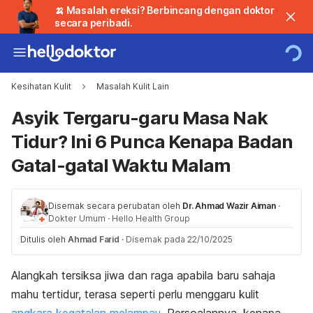
🍌 Masalah ereksi? Berbincang dengan doktor
secara peribadi.
Kesihatan Kulit
Masalah Kulit Lain
Asyik Tergaru-garu Masa Nak
Tidur? Ini 6 Punca Kenapa Badan
Gatal-gatal Waktu Malam
Disemak secara perubatan oleh
Dr. Ahmad Wazir Aiman
·
Dokter Umum
·
Hello Health Group
Ditulis oleh
Ahmad Farid
·
Disemak pada 22/10/2025
Alangkah tersiksa jiwa dan raga apabila baru sahaja
mahu tertidur, terasa seperti perlu menggaru kulit