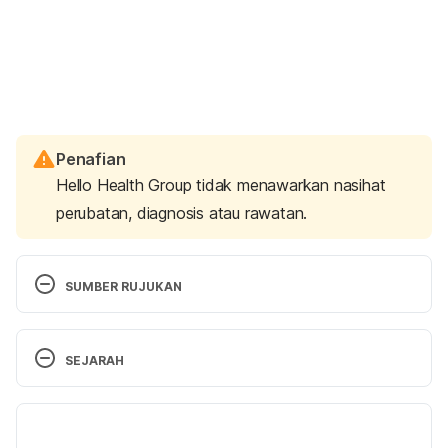
Penafian
Hello Health Group tidak menawarkan nasihat
perubatan, diagnosis atau rawatan.
SUMBER RUJUKAN
There’s help for women who cant achieve orgasm. 
SEJARAH
https://health.clevelandclinic.org/theres-help-for-
women-who-cant-achieve-orgasm/
. Accessed on 
Versi Terbaru
December 20, 2019.
07/10/2024