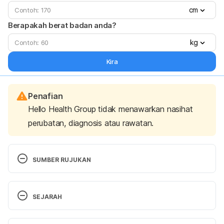
cm
Berapakah berat badan anda?
kg
Kira
Penafian
Hello Health Group tidak menawarkan nasihat
perubatan, diagnosis atau rawatan.
SUMBER RUJUKAN
Gas and gas pains. 
SEJARAH
https://www.mayoclinic.org/diseases-
conditions/gas-and-gas-pains/symptoms-
Versi Terbaru