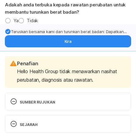
Adakah anda terbuka kepada rawatan perubatan untuk
membantu turunkan berat badan?
Ya
Tidak
Teruskan bersama kami dan turunkan berat badan: Dapatkan
kemas kini pakar tentang rawatan & sokongan penurunan berat
Kira
badan terus ke (peti masuk > inbox) anda.
Penafian
Hello Health Group tidak menawarkan nasihat
perubatan, diagnosis atau rawatan.
SUMBER RUJUKAN
Drugsbank (17 Disember 2017). 12 Facts About 
Paracetamol You Should Know. Dimuat turun 
SEJARAH
daripada http://www.drugsbanks.com/2017/12/30/1
2-facts-paracetamol-know/.
Versi Terbaru