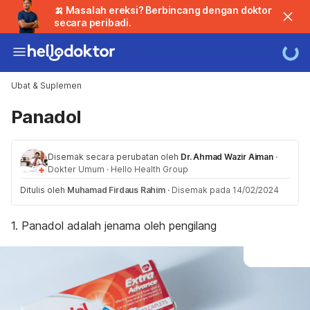
🍌 Masalah ereksi? Berbincang dengan doktor
secara peribadi.
Ubat & Suplemen
Panadol
Disemak secara perubatan oleh
Dr. Ahmad Wazir Aiman
·
Dokter Umum
·
Hello Health Group
Ditulis oleh
Muhamad Firdaus Rahim
·
Disemak pada 14/02/2024
1. Panadol adalah jenama oleh pengilang