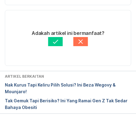
appear to develop together from age 7. 
ScienceDaily
. Retrieved April 28, 2019 from 
Versi Terbaru
www.sciencedaily.com/releases/2019/04/1904272
01943.htm
10/07/2020
Ditulis oleh 
Muhammad Wa'iz
Adakah artikel ini bermanfaat?
Fakta Disemak oleh
Dr. Shelby
Diperbaharui oleh: 
Muhammad Wa'iz
ARTIKEL BERKAITAN
Nak Kurus Tapi Keliru Pilih Solusi? Ini Beza Wegovy &
Mounjaro!
Tak Gemuk Tapi Berisiko? Ini Yang Ramai Gen Z Tak Sedar
Bahaya Obesiti
Loading...