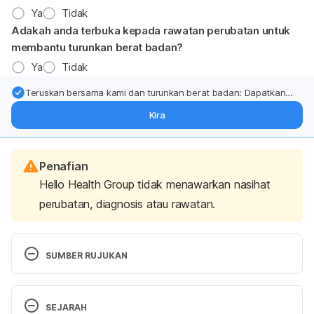
Ya
Tidak
Adakah anda terbuka kepada rawatan perubatan untuk
membantu turunkan berat badan?
Ya
Tidak
Teruskan bersama kami dan turunkan berat badan: Dapatkan
kemas kini pakar tentang rawatan & sokongan penurunan berat
Kira
badan terus ke (peti masuk > inbox) anda.
Penafian
Hello Health Group tidak menawarkan nasihat
perubatan, diagnosis atau rawatan.
SUMBER RUJUKAN
European Association for the Study of Obesity. 
(2019, April 27). Obesity and emotional problems 
SEJARAH