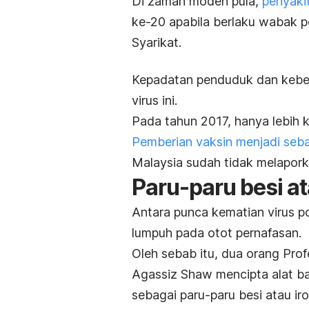
Di zaman moden pula,
penyaki
ke-20 apabila berlaku wabak 
Syarikat.
Kepadatan penduduk dan keber
virus ini.
Pada tahun 2017, hanya lebih k
Pemberian vaksin menjadi seb
Malaysia sudah tidak melapor
Paru-paru besi a
Antara punca kematian virus p
lumpuh pada otot pernafasan.
Oleh sebab itu, dua orang Profe
Agassiz Shaw mencipta alat ba
sebagai paru-paru besi atau
ir