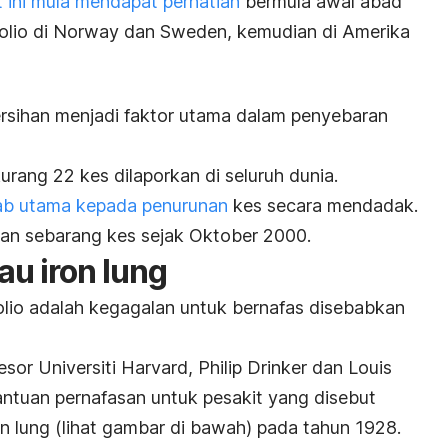
t ini mula mendapat perhatian
bermula awal abad
polio di Norway dan Sweden, kemudian di Amerika
sihan menjadi faktor utama dalam penyebaran
urang 22 kes dilaporkan di seluruh dunia.
ab utama kepada penurunan
kes secara mendadak.
kan sebarang kes sejak Oktober 2000.
tau
iron lung
olio adalah kegagalan untuk bernafas disebabkan
sor Universiti Harvard, Philip Drinker dan Louis
ntuan pernafasan untuk pesakit yang disebut
on lung
(lihat gambar di bawah) pada tahun 1928.