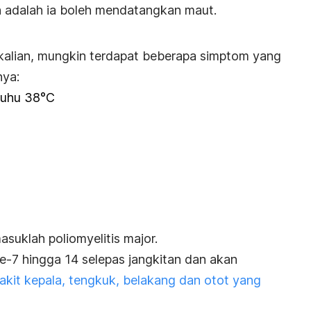
n adalah ia boleh mendatangkan maut.
i kalian, mungkin terdapat beberapa simptom yang
nya:
suhu 38°C
masuklah
poliomyelitis major.
ke-7 hingga 14 selepas jangkitan dan akan
kit kepala, tengkuk, belakang dan otot yang