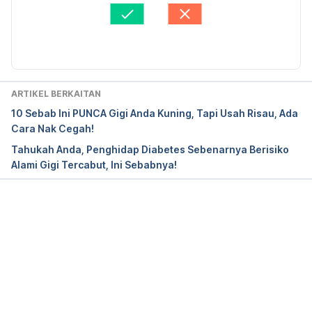
29,2022
Disemak secara perubatan oleh 
Dr. Amy Kor
Diperbaharui oleh: 
Asyikin Md Isa
Toothache. 
https://my.clevelandclinic.org/health/diseases/1095
7-toothache,Accessed on April 29,2022
ARTIKEL BERKAITAN
Wisdom teeth. 
10 Sebab Ini PUNCA Gigi Anda Kuning, Tapi Usah Risau, Ada
https://www.dentalhealth.org/wisdom-
Cara Nak Cegah!
teeth,Accessed on April 29,2022
Tahukah Anda, Penghidap Diabetes Sebenarnya Berisiko
Alami Gigi Tercabut, Ini Sebabnya!
How to Relieve Wisdom Tooth Pain from Teeth 
Growing or Extractions. 
https://www.dentaly.org/en/wisdom-teeth/wisdom-
tooth-pain/,Accessed on April 29,2022
Loading...
Toothache. 
https://www.nhs.uk/conditions/toothache/, 
Accessed on April 29,2022