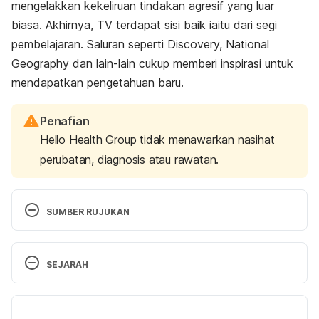
mengelakkan kekeliruan tindakan agresif yang luar
biasa. Akhirnya, TV terdapat sisi baik iaitu dari segi
pembelajaran. Saluran seperti Discovery, National
Geography dan lain-lain cukup memberi inspirasi untuk
mendapatkan pengetahuan baru.
Penafian
Hello Health Group tidak menawarkan nasihat
perubatan, diagnosis atau rawatan.
SUMBER RUJUKAN
“The Psychological Effects of Violent Media on 
Children” http://allpsych.com/journal/violentmedia/ 
SEJARAH
Accessed December 10
th
, 2016.
Versi Terbaru
“Violence on TV and How It Can Affect Your 