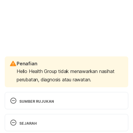
Penafian
Hello Health Group tidak menawarkan nasihat
perubatan, diagnosis atau rawatan.
SUMBER RUJUKAN
Coughing. 
https://kidshealth.org/en/parents/childs-
SEJARAH
cough.html
,  Accessed on Aug 4, 2022