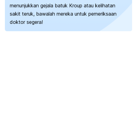
menunjukkan
gejala batuk Kroup
atau kelihatan
sakit teruk, bawalah mereka untuk pemeriksaan
doktor segera!