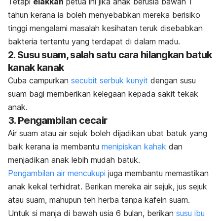
Tetapi
elakkan
petua ini jika an
ak berusia bawah 1
ta
hun kerana ia boleh menyebabkan mereka berisiko
tinggi mengalami masalah kesihatan teruk disebabkan
bakteria tertentu yang terdapat di dalam madu.
2. Susu suam, salah satu cara hilangkan batuk
kanak kanak
Cuba campurkan
secubit serbuk kunyit
dengan susu
suam bagi memberikan kelegaan kepada sakit tekak
anak.
3. Pengambilan cecair
Air suam atau air sejuk boleh dijadikan ubat batuk yang
baik kerana ia membantu
menipiskan kahak
dan
menjadikan anak lebih mudah batuk.
Pengambilan air mencukupi
juga membantu memastikan
anak kekal terhidrat. Berikan mereka air sejuk, jus sejuk
atau suam, mahupun teh herba tanpa kafein suam.
Untuk si manja di bawah us
ia 6 bula
n, berikan
susu ibu