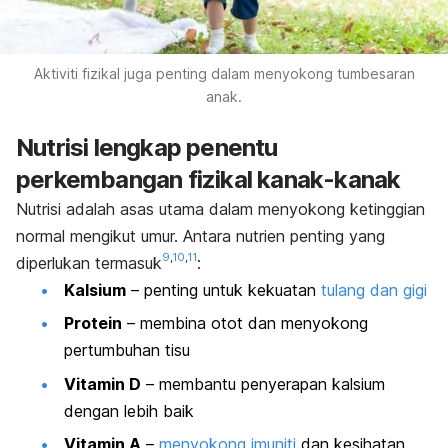
Aktiviti fizikal juga penting dalam menyokong tumbesaran
anak.
Nutrisi lengkap penentu
perkembangan fizikal kanak-kanak
Nutrisi adalah asas utama dalam menyokong ketinggian
normal mengikut umur. Antara nutrien penting yang
9
,
10
,
11
diperlukan termasuk
:
Kalsium
– penting untuk kekuatan
tulang dan gigi
Protein
– membina otot dan menyokong
pertumbuhan tisu
Vitamin D
– membantu penyerapan kalsium
dengan lebih baik
Vitamin A
–
menyokong imuniti
dan kesihatan