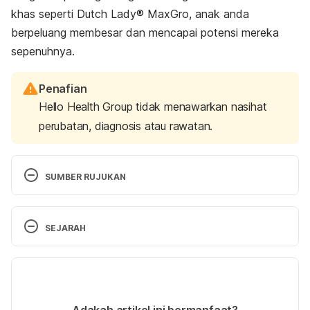
khas seperti Dutch Lady® MaxGro, anak anda
berpeluang membesar dan mencapai potensi mereka
sepenuhnya.
Penafian
Hello Health Group tidak menawarkan nasihat
perubatan, diagnosis atau rawatan.
SUMBER RUJUKAN
Stunting: What it is and what it means. 
SEJARAH
https://www.concern.net/news/what-is-stunting
. 
Accessed on Aug 18, 2025.
Versi Terbaru
Want to Know More About Short Stature. 
12/11/2025
https://media.anzsped.org/2024/11/05173658/J-
Ditulis oleh 
Asyikin Md Isa