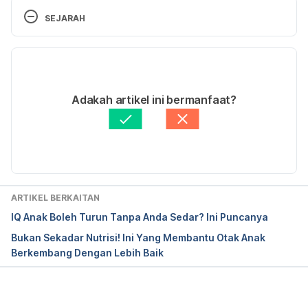
developmental-delays-your-child-ages-3-5#2
SEJARAH
https://www.asha.org/public/speech/disorders/late
Versi Terbaru
blooming.htm
14/06/2023
Ditulis oleh 
Helma Hassan
Adakah artikel ini bermanfaat?
Disemak secara perubatan oleh 
Dr. Muhamad 
Firdaus Rahim
Diperbaharui oleh: 
Asyikin Md Isa
ARTIKEL BERKAITAN
IQ Anak Boleh Turun Tanpa Anda Sedar? Ini Puncanya
Bukan Sekadar Nutrisi! Ini Yang Membantu Otak Anak
Berkembang Dengan Lebih Baik