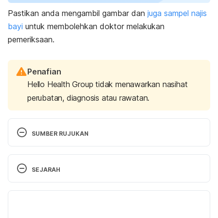
Pastikan anda mengambil gambar dan
juga sampel najis
bayi
untuk membolehkan doktor melakukan
pemeriksaan.
Penafian
Hello Health Group tidak menawarkan nasihat
perubatan, diagnosis atau rawatan.
SUMBER RUJUKAN
Poos and wees. 
SEJARAH
https://raisingchildren.net.au/babies/health-daily-
care/poos-wees-nappies
, Accessed on Nov 5, 
Versi Terbaru
2021
24/02/2025