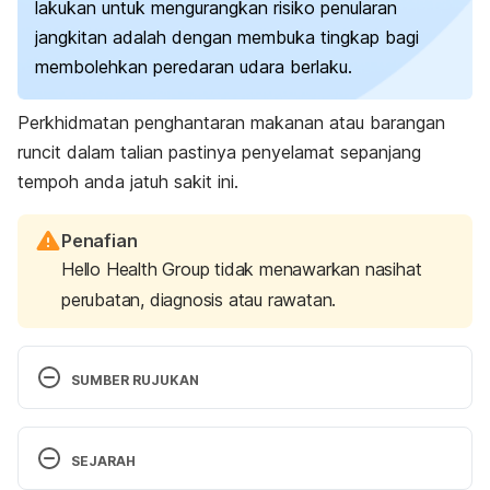
lakukan untuk mengurangkan risiko penularan
jangkitan adalah dengan membuka tingkap bagi
membolehkan peredaran udara berlaku.
Perkhidmatan penghantaran makanan atau barangan
runcit dalam talian pastinya penyelamat sepanjang
tempoh anda jatuh sakit ini.
Penafian
Hello Health Group tidak menawarkan nasihat
perubatan, diagnosis atau rawatan.
SUMBER RUJUKAN
How to look after your baby when you’re not 
SEJARAH
feeling well. 
https://www.nct.org.uk/life-parent/self-