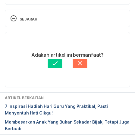
https://my.theasianparent.com/minuman-tak-baik-
untuk-kanak-kanak
SEJARAH
https://www.verywellfamily.com/these-7-worst-
Versi Terbaru
drinks-are-not-healthy-snacks-for-kids-620664
08/10/2020
First Aid for Dehydration
Ditulis oleh 
Ahmad Farid
Adakah artikel ini bermanfaat?
Disemak secara perubatan oleh 
Panel Perubatan 
Hello Doktor
Diperbaharui oleh: 
Nurul Halifah
ARTIKEL BERKAITAN
7 Inspirasi Hadiah Hari Guru Yang Praktikal, Pasti
Menyentuh Hati Cikgu!
Membesarkan Anak Yang Bukan Sekadar Bijak, Tetapi Juga
Berbudi