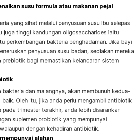
nalkan susu formula atau makanan pejal
ria yang sihat melalui penyusuan susu ibu selepas
bu juga tinggi kandungan
oligosaccharides
iaitu
ntu perkembangan bakteria penghadaman. Jika bayi
meneruskan penyusuan susu badan, sediakan mereka
 prebiotik bagi memastikan kelancaran sistem
iotik
h bakteria dan malangnya, akan membunuh kedua-
 baik. Oleh itu, jika anda perlu mengambil antibiotik
pada trimester terakhir, anda lebih disarankan
engan suplemen probiotik yang mempunyai
alaupun dengan kehadiran antibiotik.
g mempunyai alahan