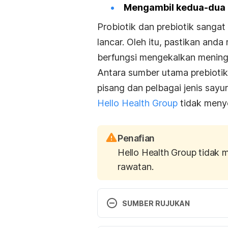
Mengambil kedua-dua p
Probiotik dan prebiotik sanga
lancar. Oleh itu, pastikan an
berfungsi mengekalkan meningk
Antara sumber utama prebiotik
pisang dan pelbagai jenis sayu
Hello Health Group
tidak menye
Penafian
Hello Health Group tidak 
rawatan.
SUMBER RUJUKAN
7 signs your child may need prob