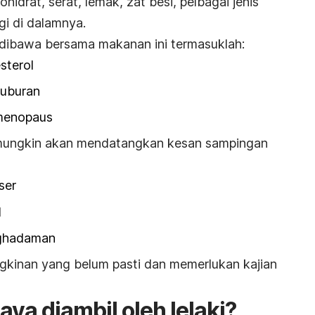
hidrat, serat, lemak, zat besi, pelbagai jenis
gi di dalamnya.
dibawa bersama makanan ini termasuklah:
sterol
suburan
menopaus
n mungkin akan mendatangkan kesan sampingan
ser
d
nghadaman
kinan yang belum pasti dan memerlukan kajian
ya diambil oleh lelaki?