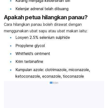
Kurang menjaga kebersihan diri
Kelenjar adrenal telah dibuang
Apakah petua hilangkan panau?
Cara hilangkan panau boleh dirawat dengan
menggunakan ubat sapu atau ubat makan iaitu:
Losyen 2.5%
selenium sulphide
Propylene glycol
Whitfield’s ointment
Krim
terbinafine
Kumpulan
azole
:
clotrimazole, miconazole,
ketoconazole, econazole, tioconazole
Iklan