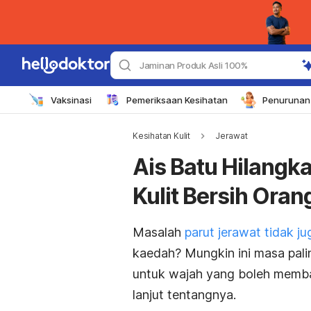
Jaminan Produk Asli 100%
Vaksinasi
Pemeriksaan Kesihatan
Penurunan 
Kesihatan Kulit
Jerawat
Ais Batu Hilangka
Kulit Bersih Oran
Masalah
parut jerawat tidak ju
kaedah? Mungkin ini masa pali
untuk wajah yang boleh memban
lanjut tentangnya.