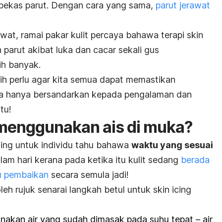
 bekas parut. Dengan cara yang sama,
parut jerawat
awat, ramai pakar kulit percaya bahawa terapi
skin
parut akibat luka dan cacar sekali gus
h banyak.
sih perlu agar kita semua dapat memastikan
 ia hanya bersandarkan kepada pengalaman dan
tu!
menggunakan ais di muka?
nting untuk individu tahu bahawa
waktu yang sesuai
lam hari kerana pada ketika itu kulit sedang
berada
au pembaikan
secara semula jadi!
eh rujuk senarai langkah betul untuk
skin icing
nakan air yang sudah dimasak pada suhu tepat – air