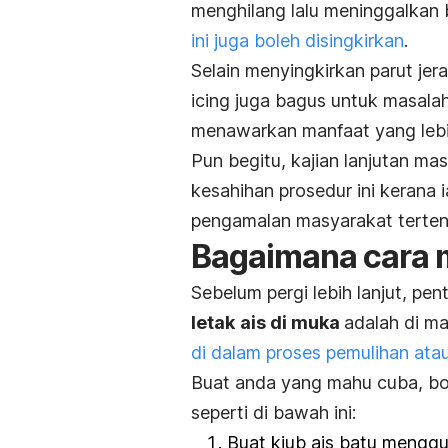
menghilang lalu meninggalkan
ini juga boleh disingkirkan
.
Selain menyingkirkan parut jer
icing
juga bagus untuk masalah 
menawarkan manfaat yang lebi
Pun begitu, kajian lanjutan ma
kesahihan prosedur ini kerana
pengamalan masyarakat terten
Bagaimana cara 
Sebelum pergi lebih lanjut, pe
letak
ais
di muka
adalah di ma
di dalam proses pemulihan at
Buat anda yang mahu cuba, bol
seperti di bawah ini:
Buat kiub ais batu menggu