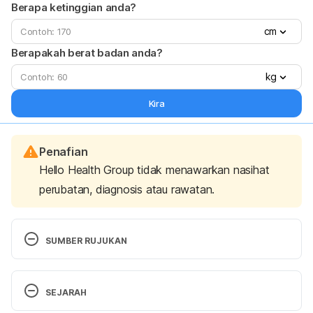
Berapa ketinggian anda?
cm
Berapakah berat badan anda?
kg
Kira
Penafian
Hello Health Group tidak menawarkan nasihat
perubatan, diagnosis atau rawatan.
SUMBER RUJUKAN
Hernia (Angin Pasang). 
SEJARAH
http://www.myhealth.gov.my/en/hernia-angin-