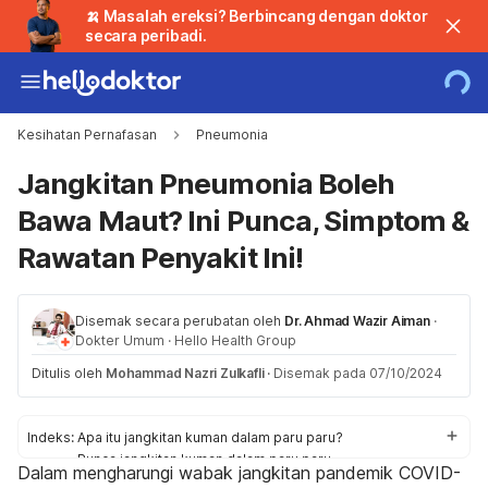
🍌 Masalah ereksi? Berbincang dengan doktor
secara peribadi.
Kesihatan Pernafasan
Pneumonia
Jangkitan Pneumonia Boleh
Bawa Maut? Ini Punca, Simptom &
Rawatan Penyakit Ini!
Disemak secara perubatan oleh
Dr. Ahmad Wazir Aiman
·
Dokter Umum
·
Hello Health Group
Ditulis oleh
Mohammad Nazri Zulkafli
·
Disemak pada 07/10/2024
Indeks:
Apa itu jangkitan kuman dalam paru paru?
Punca jangkitan kuman dalam paru paru
Dalam mengharungi wabak jangkitan pandemik COVID-
Simptom jangkitan kuman paru paru