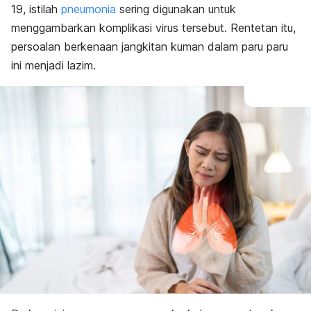
19, istilah
pneumonia
sering digunakan untuk
Faktor risiko
Ini rawatan yang individu perlu & boleh cuba
menggambarkan komplikasi virus tersebut.
Rentetan itu,
persoalan berkenaan jangkitan kuman dalam paru paru
ini menjadi lazim.