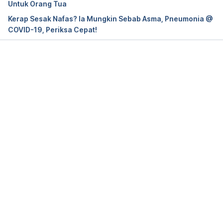
Untuk Orang Tua
-and-diseases/pneumonia. 
Accessed on July 20, 
Kerap Sesak Nafas? Ia Mungkin Sebab Asma, Pneumonia @
2022. 
COVID-19, Periksa Cepat!
Pneumonia Symptoms and Diagnosis. 
https://www.lung.org/lung-health-diseases/lung-
disease-lookup/pneumonia/symptoms-and-
Loading...
diagnosis. 
Accessed on July 20, 2022. 