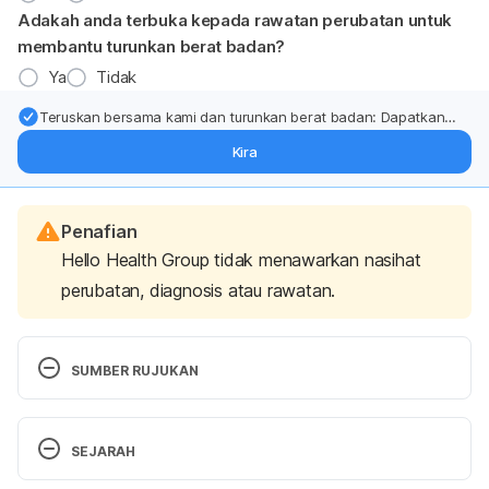
Adakah anda terbuka kepada rawatan perubatan untuk
membantu turunkan berat badan?
Ya
Tidak
Teruskan bersama kami dan turunkan berat badan: Dapatkan
kemas kini pakar tentang rawatan & sokongan penurunan berat
Kira
badan terus ke (peti masuk > inbox) anda.
Penafian
Hello Health Group tidak menawarkan nasihat
perubatan, diagnosis atau rawatan.
SUMBER RUJUKAN
Shingles. https://www.mayoclinic.org/diseases-
SEJARAH
conditions/shingles/symptoms-causes/syc-