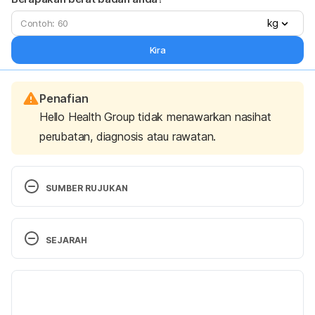
kg
Kira
Penafian
Hello Health Group tidak menawarkan nasihat
perubatan, diagnosis atau rawatan.
SUMBER RUJUKAN
Abenavoli, L., Scarpellini, E., Colica, C., Boccuto, L., 
Salehi, B., Sharifi-Rad, J., Aiello, V., Romano, B., De 
SEJARAH
Lorenzo, A., Izzo, A. A., & Capasso, R. (2019). Gut 
Microbiota and Obesity: A Role for Probiotics. 
Versi Terbaru
Nutrients, 11(11), 2690. 
https://doi.org/10.3390/nu11112690. Accessed on 
31/07/2026