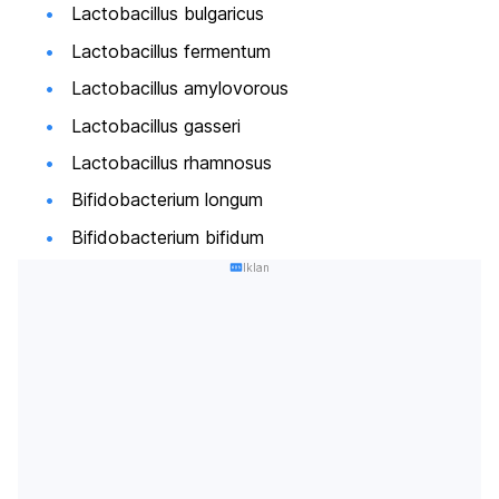
Lactobacillus bulgaricus
Lactobacillus fermentum
Lactobacillus amylovorous
Lactobacillus gasseri
Lactobacillus rhamnosus
Bifidobacterium longum
Bifidobacterium bifidum
Iklan