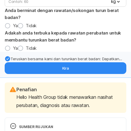
kg
Anda berminat dengan rawatan/sokongan turun berat
badan?
Ya
Tidak
Adakah anda terbuka kepada rawatan perubatan untuk
membantu turunkan berat badan?
Ya
Tidak
Teruskan bersama kami dan turunkan berat badan: Dapatkan
kemas kini pakar tentang rawatan & sokongan penurunan berat
Kira
badan terus ke (peti masuk > inbox) anda.
Penafian
Hello Health Group tidak menawarkan nasihat
perubatan, diagnosis atau rawatan.
SUMBER RUJUKAN