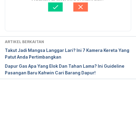
Disemak secara perubatan oleh 
Panel Perubatan 
Hello Doktor
Diperbaharui oleh: 
Dalila Saifulyazan
ARTIKEL BERKAITAN
Takut Jadi Mangsa Langgar Lari? Ini 7 Kamera Kereta Yang
Patut Anda Pertimbangkan
Dapur Gas Apa Yang Elok Dan Tahan Lama? Ini Guideline
Pasangan Baru Kahwin Cari Barang Dapur!
Loading...