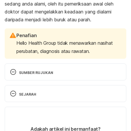
sedang anda alami, oleh itu pemeriksaan awal oleh
doktor dapat mengelakkan keadaan yang dialami
daripada menjadi lebih buruk atau parah.
Penafian
Hello Health Group tidak menawarkan nasihat
perubatan, diagnosis atau rawatan.
SUMBER RUJUKAN
Symptoms cervical cancer. 
SEJARAH
https://www.mayoclinic.org/diseases-
conditions/cervical-cancer/symptoms-causes/syc-
Versi Terbaru
20352501, Accessed Dec 10, 2019.
18/06/2025
Abdominal pain short term. 
Ditulis oleh 
Muhammad Wa'iz
Adakah artikel ini bermanfaat?