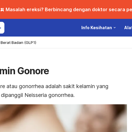
🍌 Masalah ereksi? Berbincang dengan doktor secara per
Info Kesihatan
Ala
Berat Badan (GLP1)
amin Gonore
re atau gonorrhea adalah sakit kelamin yang
dipanggil Neisseria gonorrhea.