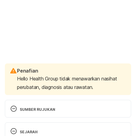
Penafian
Hello Health Group tidak menawarkan nasihat
perubatan, diagnosis atau rawatan.
SUMBER RUJUKAN
OTHER PENIS SIZE PROBLEMS, 
SEJARAH
https://www.menshealthforum.org.uk/other-penis-