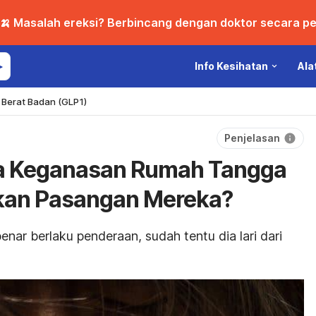
🍌 Masalah ereksi? Berbincang dengan doktor secara per
Info Kesihatan
Ala
Berat Badan (GLP1)
Penjelasan
 Keganasan Rumah Tangga
kan Pasangan Mereka?
enar berlaku penderaan, sudah tentu dia lari dari