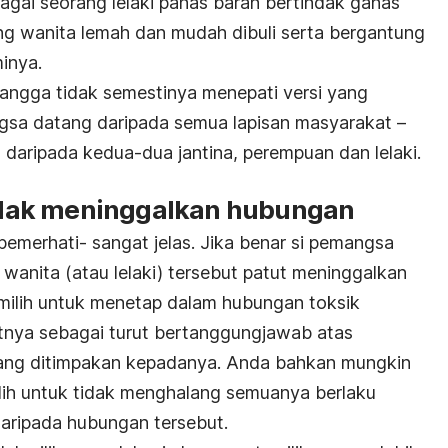
i seorang lelaki panas baran bertindak ganas
ng wanita lemah dan mudah dibuli serta bergantung
inya.
ngga tidak semestinya menepati versi yang
sa datang daripada semua lapisan masyarakat –
n daripada kedua-dua jantina, perempuan dan lelaki.
dak meninggalkan hubungan
pemerhati- sangat jelas. Jika benar si pemangsa
anita (atau lelaki) tersebut patut meninggalkan
ilih untuk menetap dalam hubungan toksik
tnya sebagai turut bertanggungjawab atas
 yang ditimpakan kepadanya. Anda bahkan mungkin
h untuk tidak menghalang semuanya berlaku
daripada hubungan tersebut.