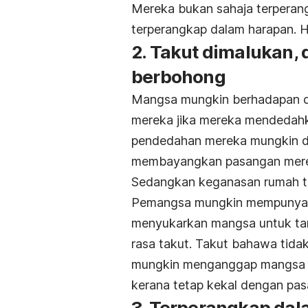
Mereka bukan sahaja terpera
terperangkap dalam harapan. 
2. Takut dimalukan, 
berbohong
Mangsa mungkin berhadapan 
mereka jika mereka mendedah
pendedahan mereka mungkin dia
membayangkan pasangan mere
Sedangkan keganasan rumah tan
Pemangsa mungkin mempunyai p
menyukarkan mangsa untuk ta
rasa takut. Takut bahawa tida
mungkin menganggap mangsa ha
kerana tetap kekal dengan pa
3. Terperangkap dal