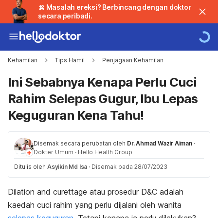
🍌 Masalah ereksi? Berbincang dengan doktor
secara peribadi.
Kehamilan
Tips Hamil
Penjagaan Kehamilan
Ini Sebabnya Kenapa Perlu Cuci
Rahim Selepas Gugur, Ibu Lepas
Keguguran Kena Tahu!
Disemak secara perubatan oleh
Dr. Ahmad Wazir Aiman
·
Dokter Umum
·
Hello Health Group
Ditulis oleh
Asyikin Md Isa
·
Disemak pada 28/07/2023
Dilation
and
curettage
atau prosedur D&C adalah
kaedah cuci rahim yang perlu dijalani oleh wanita